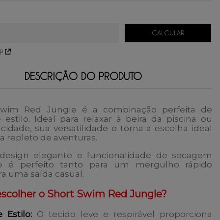
57,25
sem juros.
38,16
sem juros.
28,62
sem juros.
P
DESCRIÇÃO DO PRODUTO
Swim Red Jungle
é a combinação perfeita de
 estilo. Ideal para relaxar à beira da piscina ou
 cidade, sua versatilidade o torna a escolha ideal
a repleto de aventuras.
esign elegante e funcionalidade de secagem
le é perfeito tanto para um mergulho rápido
a uma saída casual.
escolher o Short Swim Red Jungle?
e Estilo:
O tecido leve e respirável proporciona