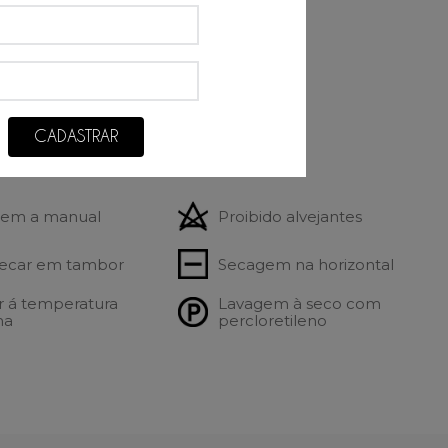
ção:
iester
10% Elastano
CADASTRAR
es de lavagem:
gem a manual
Proibido alvejantes
ecar em tambor
Secagem na horizontal
r á temperatura
Lavagem à seco com
ma
percloretileno