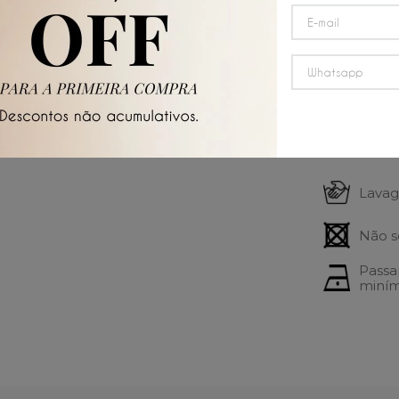
Composi
90% Pol
Instruçõ
Lava
Não s
Passa
miní