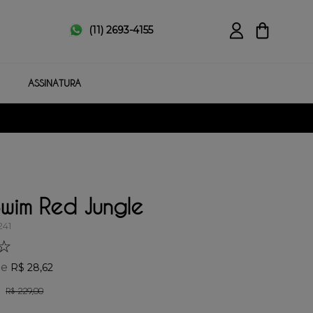
(11) 2693-4155
ASSINATURA
Swim Red Jungle
241
☆
de
R$
28
,
62
R$
229
,
00