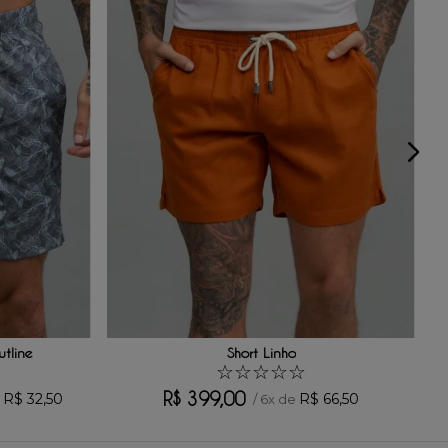
tline
Short Linho
☆
☆
☆
☆
☆
R$
399
,
00
R$
32
,
50
R$
66
,
50
e
/
6
x de