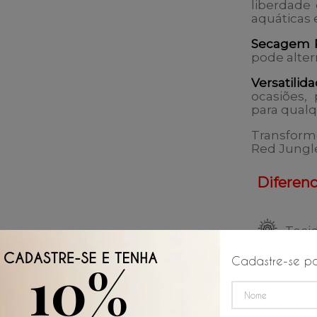
liberdade
aquáticas 
Secagem 
pode alter
Versatilid
ocasiões,
para qualq
Transform
Red Jungl
Diferenci
Teci
Cadastre-se pa
Seca
Cord