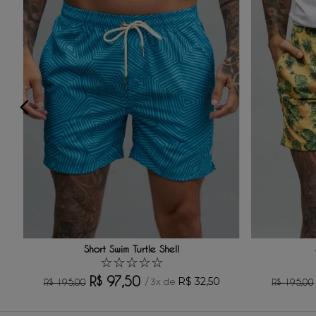
Avalie o produto de 1 a 5 estrelas
★
★
★
★
★
Seu nome
Sua localização
Endereço de email
Escreva uma avaliação
Short Swim Turtle Shell
☆
☆
☆
☆
☆
R$
97
,
50
R$
32
,
50
/
3
x de
R$
195
,
00
R$
195
,
00
ENVIAR AVALIAÇÃO