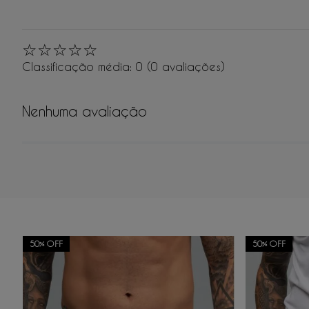
☆
☆
☆
☆
☆
Classificação média: 0
(0 avaliações)
Nenhuma avaliação
Adicionar avaliação
50%
OFF
50%
OFF
Título