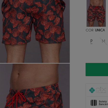
COR
UNICA
:
P
M
1
x
de
R$ 