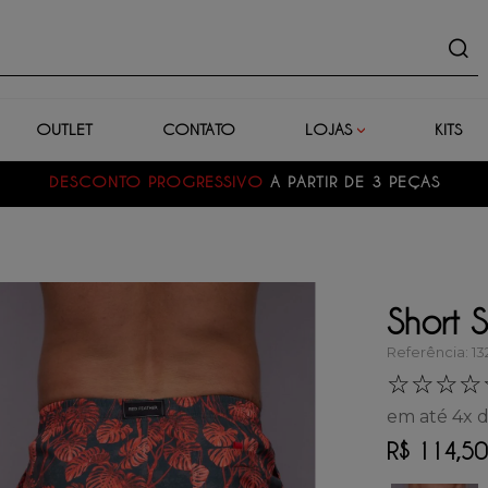
uto
OUTLET
CONTATO
LOJAS
KITS
DESCONTO PROGRESSIVO
A PARTIR DE 3 PEÇAS
Short 
Referência
:
13
☆
☆
☆
☆
em até
4
x 
R$
114
,
50