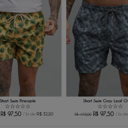
Short Swim Pineaple
Short Swim Gray Leaf Ou
☆
☆
☆
☆
☆
☆
☆
☆
☆
☆
R$
97
,
50
R$
97
,
50
R$
32
,
50
/
3
x de
/
3
x d
R$
195
,
00