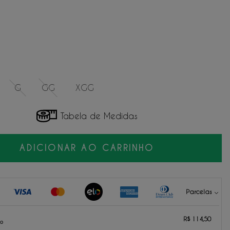
G
GG
XGG
Tabela de Medidas
ADICIONAR AO CARRINHO
Parcelas
114,50
sem juros.
R$ 114,50