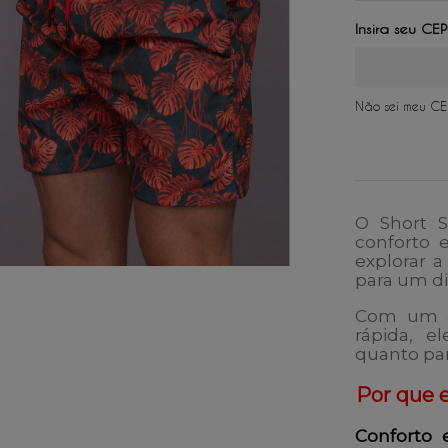
2
x
de
R$ 
3
x
de
R$ 
4
x
de
R$ 
Não sei meu CE
O
Short 
conforto e
explorar a
para um di
Com um d
rápida, e
quanto par
Por que 
Conforto 