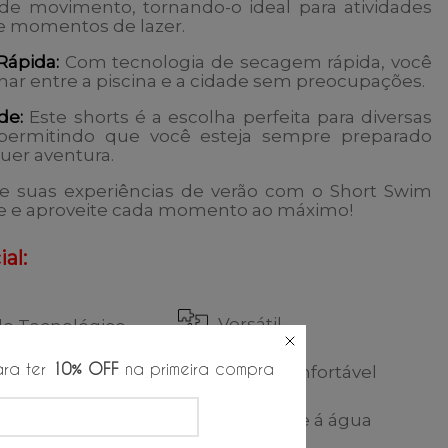
 de movimento, tornando-o ideal para atividades
e momentos de lazer.
Rápida:
Com tecnologia de secagem rápida, você
nar entre a piscina e a cidade sem preocupações.
ade:
Este shorts é a escolha perfeita para diversas
 permitindo que você esteja sempre preparado
uer aventura.
e suas experiências de verão com o
Short Swim
e
e aproveite cada momento ao máximo!
al:
Versátil
do Tecnológico
ra ter
10% OFF
na primeira compra
gem rápida
Leve e confortável
ão ajustável
Repelente á água