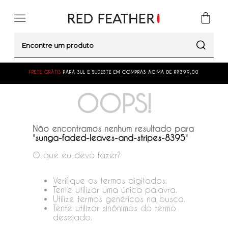
Encontre um produto
FRETE GRÁTIS
PARA SUL E SUDESTE EM COMPRAS ACIMA DE R$399,00
OOPS!
Não encontramos nenhum resultado para
"
sunga-faded-leaves-and-stripes-8395
"
O que eu devo fazer?
Verifique os termos digitados.
Tente utilizar uma única palavra.
Utilize termos genéricos na busca.
Tente utilizar sinônimos do termo
desejado.