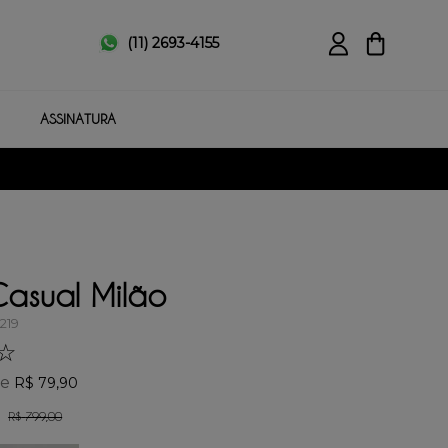
(11) 2693-4155
ASSINATURA
Casual Milão
219
☆
de
R$
79
,
90
R$
799
,
00