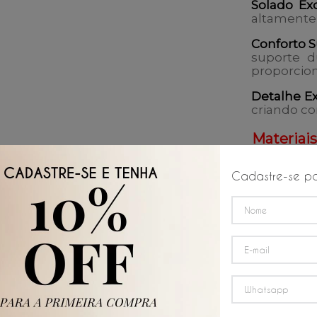
Solado Ex
altamente 
Conforto S
suporte d
proporcion
Detalhe Ex
criando co
Materiai
Cabedal:
1
Cadastre-se pa
Solado:
E.V
Forro:
Cou
Eleve seu 
Casual Mil
Cuidado
Não use 