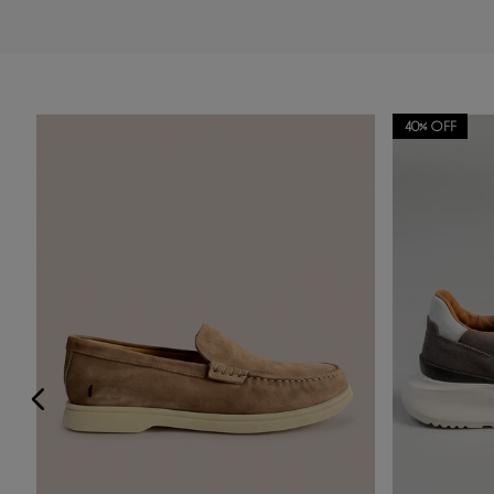
Adicionar avaliação
40%
OFF
Título
Avalie o produto de 1 a 5 estrelas
★
★
★
★
★
Seu nome
Sua localização
Endereço de email