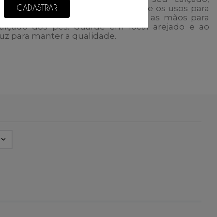
ua e sabão neutro. Dê pausas entre os usos para
CADASTRAR
 sua durabilidade e utilize sempre as mãos para
 calçado dos pés. Guarde em local arejado e ao
luz para manter a qualidade.