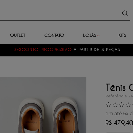
uto
OUTLET
CONTATO
LOJAS
KITS
DESCONTO PROGRESSIVO
A PARTIR DE 3 PEÇAS
Tênis 
Referência
:
24
☆
☆
☆
☆
em até
6
x 
R$
479
,
40