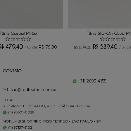
Tênis Casual Milão
Tênis Slip-On CLub Mi
☆
☆
☆
☆
☆
☆
☆
☆
☆
☆
R$
479
,
40
R$
539
,
40
R$
79
,
90
/
6
x de
/
6
x d
R$
899
,
00
CONTATO
(11) 2693-4155
sac@redfeather.com.br
LOJAS
SHOPPING ELDORADO, PISO 1 - SÃO PAULO - SP
(11) 93501-0029
MORUMBI SHOPPING, PISO TÉRREO - SÃO PAULO - SP
(11) 97137-6102