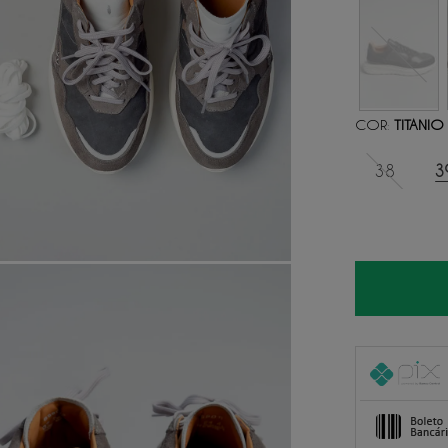
COR
TITANIO
:
38
3
1
x
de
R$ 