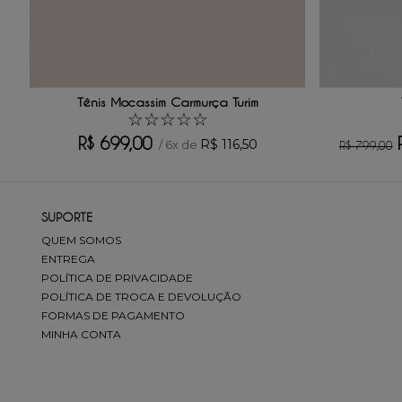
Escreva uma avaliação
Tênis Mocassim Carmurça Turim
☆
☆
☆
☆
☆
R$
699
,
00
R$
116
,
50
/
6
x de
R$
799
,
00
ENVIAR AVALIAÇÃO
SUPORTE
QUEM SOMOS
ENTREGA
POLÍTICA DE PRIVACIDADE
POLÍTICA DE TROCA E DEVOLUÇÃO
FORMAS DE PAGAMENTO
MINHA CONTA