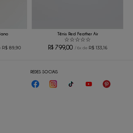
lano
Tênis Red Feather Air
☆
☆
☆
☆
☆
R$
799
,
00
R$
89
,
90
R$
133
,
16
e
/
6
x de
REDES SOCIAIS