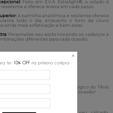
cepcional:
Feito em E.V.A. Extralight®, o solado é
resistente e oferece leveza em cada passo.
uperior:
A palmilha anatômica e resiliente oferece
urante todo o dia, enquanto o forro de couro
a ainda mais sofisticação e bem-estar.
tra:
Personalize seu estilo trocando os cadarços e
mbinações diferentes para cada ocasião.
s
00% couro
ra ter
10% OFF
na primeira compra
.A. Extralight®
ro
estilo e aproveite o conforto tecnológico do
Tênis
ão
, o calçado perfeito para qualquer ocasião!
s Recomendados
produtos químicos para limpar seu calçado,