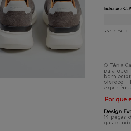
2
x
de
R$ 
3
x
de
R$ 
4
x
de
R$ 
5
x
de
R$ 
6
x
de
R$ 
Não sei meu CE
O
Tênis Ca
para quem
bem-estar
oferece 
experiênci
Por que e
Design Exc
14 peças 
garantindo