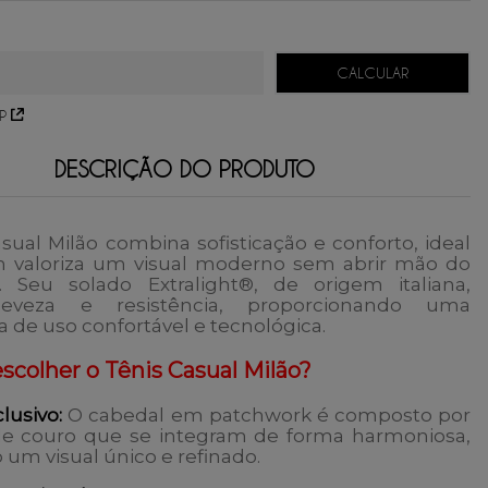
239,70
sem juros.
159,80
sem juros.
119,85
sem juros.
95,88
sem juros.
79,90
sem juros.
P
DESCRIÇÃO DO PRODUTO
sual Milão
combina sofisticação e conforto, ideal
 valoriza um visual moderno sem abrir mão do
. Seu solado Extralight®, de origem italiana,
leveza e resistência, proporcionando uma
a de uso confortável e tecnológica.
scolher o Tênis Casual Milão?
lusivo:
O cabedal em patchwork é composto por
de couro que se integram de forma harmoniosa,
 um visual único e refinado.