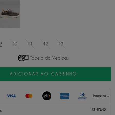
9
40
41
42
43
Tabela de Medidas
ADICIONAR AO CARRINHO
Parcelas
479,40
sem juros.
R$ 479,40