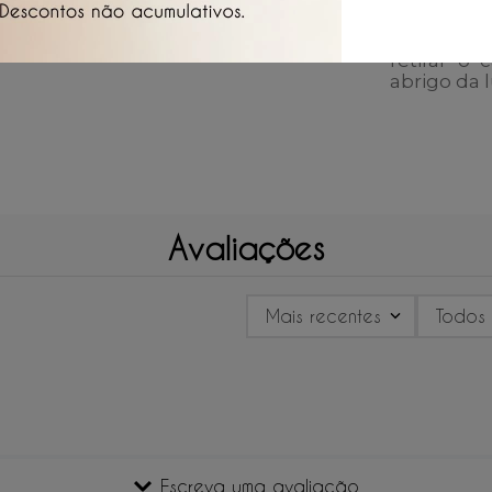
apenas ág
prolongar
retirar o
abrigo da 
Avaliações
Mais recentes
Todos
Escreva uma avaliação