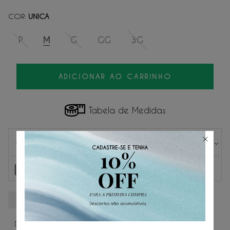
COR
UNICA
:
P
M
G
GG
3G
ADICIONAR AO CARRINHO
Tabela de Medidas
Parcelas
1
x
de
R$ 84,50
sem juros.
R$ 84,50
2
x
de
R$ 42,25
sem juros.
3
x
de
R$ 28,16
sem juros.
DESCRIÇÃO DO PRODUTO