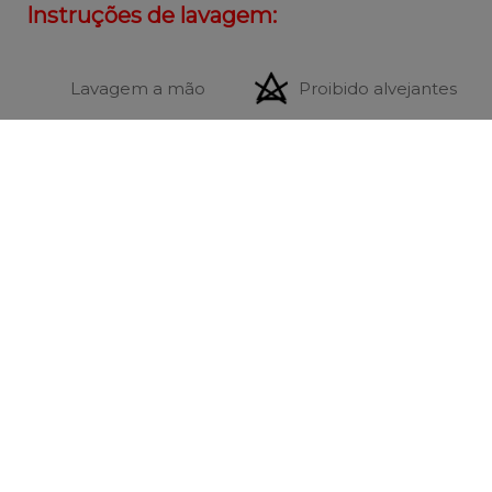
Instruções de lavagem:
Lavagem a mão
Proibido alvejantes
Não secar em
Secagem em varal
tambor
Não passar ferro
Não lavar á seco
Avaliações
Carregando…
Mais recentes
Todos
Carregando avaliações…