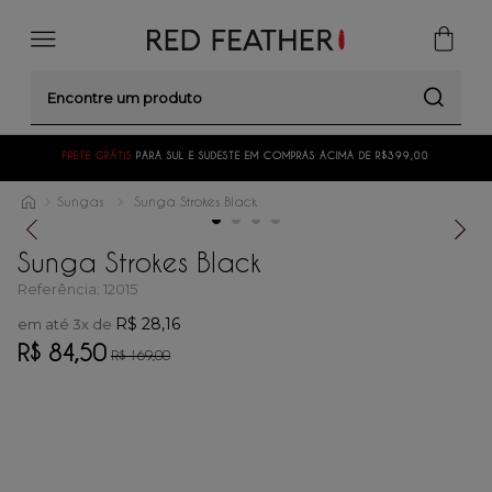
Encontre um produto
FRETE GRÁTIS
PARA SUL E SUDESTE EM COMPRAS ACIMA DE R$399,00
Sungas
Sunga Strokes Black
Sunga Strokes Black
Referência
:
12015
R$
28
,
16
em até
3
x de
R$
84
,
50
R$
169
,
00