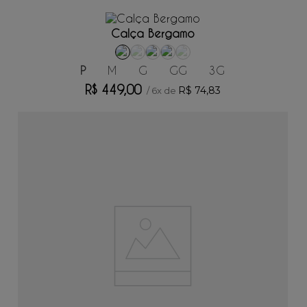
ADICIONAR AO CARRINHO
Calça Bergamo
P
M
G
GG
3G
R$
449
,
00
R$
74
,
83
/
6
x de