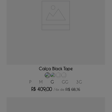
ADICIONAR AO CARRINHO
Calça Black Tape
P
M
G
GG
3G
R$
409
,
00
R$
68
,
16
/
6
x de