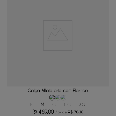
ADICIONAR AO CARRINHO
Calça Alfaiataria com Elastico
P
M
G
GG
3G
R$
469
,
00
R$
78
,
16
/
6
x de