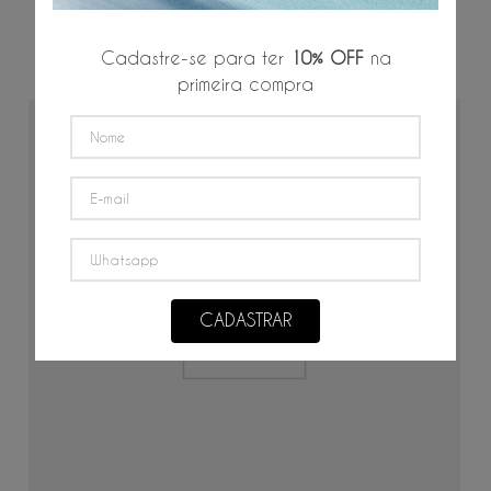
P
M
G
GG
3G
Cadastre-se para ter
10% OFF
na
R$
449
,
00
R$
74
,
83
/
6
x de
primeira compra
50%
OFF
CADASTRAR