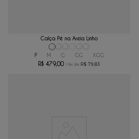
ADICIONAR AO CARRINHO
Calça Pé na Areia Linho
P
M
G
GG
XGG
R$
479
,
00
R$
79
,
83
/
6
x de