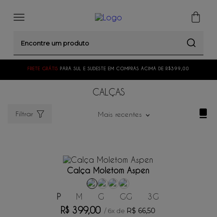
Encontre um produto
FRETE GRÁTIS
PARA SUL E SUDESTE EM COMPRAS ACIMA DE R$399,00
CALÇAS
Filtrar
Mais recentes
ADICIONAR AO CARRINHO
Calça Moletom Aspen
P
M
G
GG
3G
R$
399
,
00
R$
66
,
50
/
6
x de