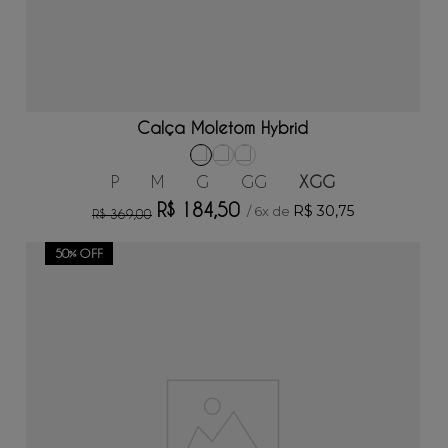
ADICIONAR AO CARRINHO
Calça Moletom Hybrid
P
M
G
GG
XGG
R$
184
,
50
R$
30
,
75
/
6
x de
R$
369
,
00
50%
OFF