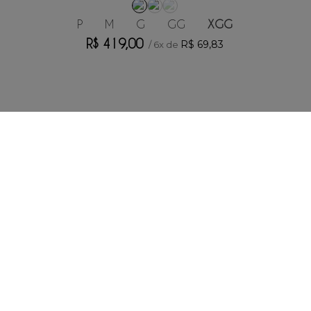
P
M
G
GG
XGG
R$
419
,
00
R$
69
,
83
/
6
x de
SUPORTE
NÓS
ENTREGA
POLÍTICA DE PRIVACIDADE
POLÍTICA DE TROCA E DEVOLUÇÃO
FORMAS DE PAGAMENTO
MINHA CONTA
CONTATO
(11) 2693-4155
sac@redfeather.com.br