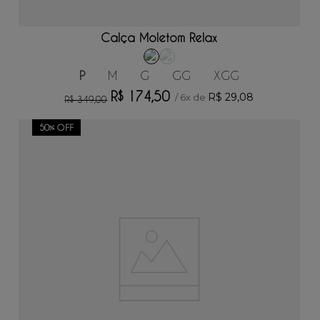
ADICIONAR AO CARRINHO
Calça Moletom Relax
P
M
G
GG
XGG
R$
174
,
50
R$
29
,
08
/
6
x de
R$
349
,
00
50%
OFF