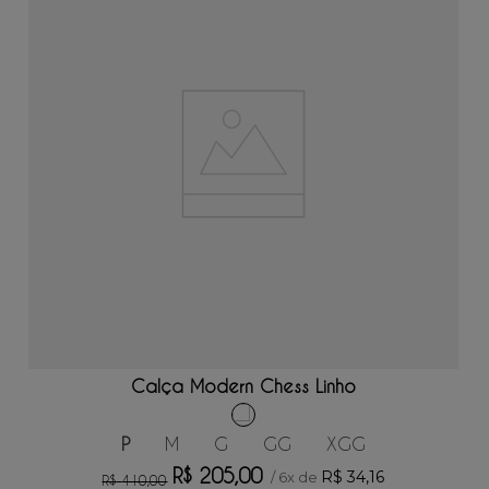
ADICIONAR AO CARRINHO
Calça Modern Chess Linho
P
M
G
GG
XGG
R$
205
,
00
R$
34
,
16
/
6
x de
R$
410
,
00