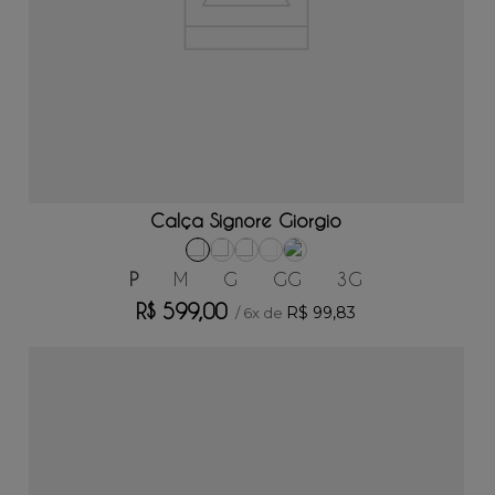
ADICIONAR AO CARRINHO
Calça Signore Giorgio
P
M
G
GG
3G
R$
599
,
00
R$
99
,
83
/
6
x de