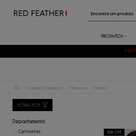
Encontre um prod
PRODUTOS
FRET
Camiseta Estampada
Masculino
Básica
FILTRAR POR
Departamento
Camisetas
50%
OFF