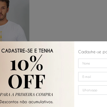
Cadastre-se pa
 AO CARRINHO
a All Beers
G
GG
3G
☆
☆
☆
R$
94
,
50
0