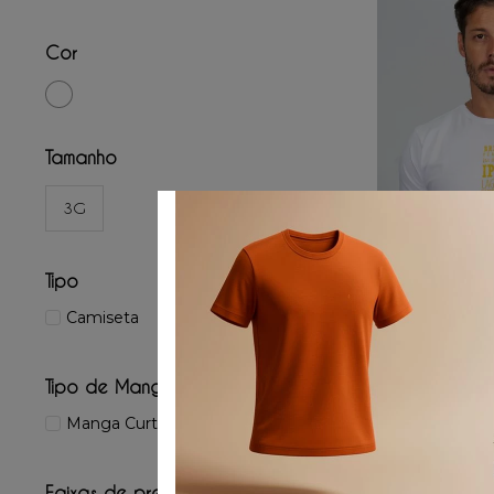
Cor
Tamanho
3G
Tipo
Camiseta
ADICIONAR
Camiset
Tipo de Manga
P
M
Manga Curta
☆
☆
R$
189
,
0
Faixas de preço