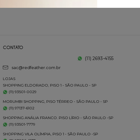
R$
31
,
50
e
CONTATO
(11) 2693-4155
sac@redfeather.com.br
LOJAS
SHOPPING ELDORADO, PISO 1 - SÃO PAULO - SP
(11) 93501-0029
MORUMBI SHOPPING, PISO TÉRREO - SÃO PAULO - SP
(11) 97137-6102
SHOPPING ANÁLIA FRANCO. PISO LÍRIO - SÃO PAULO -SP
(11) 93501-7779
SHOPPING VILA OLÍMPIA, PISO 1 - SÃO PAULO -SP