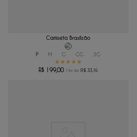
ADICIONAR AO CARRINHO
Camiseta Brasilzão
P
M
G
GG
3G
★
★
★
★
★
R$
199
,
00
R$
33
,
16
/
6
x de