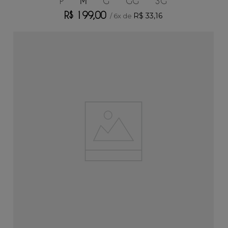
P
M
G
GG
3G
R$
199
,
00
R$
33
,
16
/
6
x de
ADICIONAR AO CARRINHO