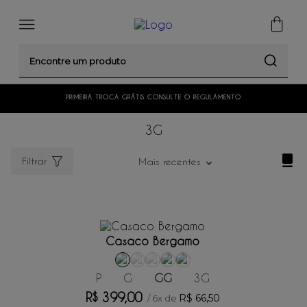
Encontre um produto
PRIMEIRA TROCA GRÁTIS CONSULTE O REGULAMENTO
3G
Filtrar
Mais recentes
ADICIONAR AO CARRINHO
Casaco Bergamo
P
G
GG
3G
R$
399
,
00
R$
66
,
50
/
6
x de