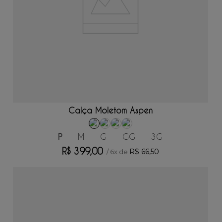
ADICIONAR AO CARRINHO
Calça Moletom Aspen
P
M
G
GG
3G
R$
399
,
00
R$
66
,
50
/
6
x de