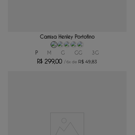
ADICIONAR AO CARRINHO
Camisa Henley Portofino
P
M
G
GG
3G
R$
299
,
00
R$
49
,
83
/
6
x de