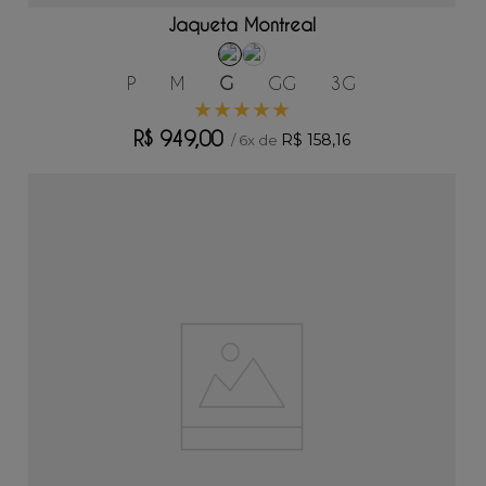
Jaqueta Montreal
P
M
G
GG
3G
★
★
★
★
★
R$
949
,
00
R$
158
,
16
/
6
x de