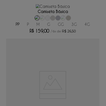
ADICIONAR AO CARRINHO
Camiseta Básica
PP
P
M
G
GG
3G
4G
R$
159
,
00
R$
26
,
50
/
6
x de