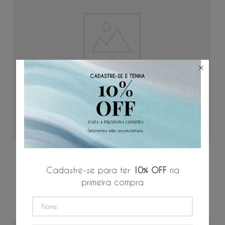
ADICIONAR AO CARRINHO
Camiseta Egipcio Strong
Cadastre-se para ter
10% OFF
na
P
M
G
GG
3G
primeira compra
★
★
★
★
★
R$
199
,
00
R$
33
,
16
/
6
x de