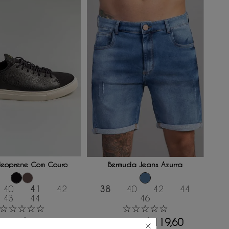
ONAR AO CARRINHO
ADICIONAR AO CARRINHO
Neoprene Com Couro
Bermuda Jeans Azurra
40
41
42
38
40
42
44
43
44
46
☆
☆
☆
☆
☆
☆
☆
☆
☆
☆
R$
293
,
40
R$
119
,
60
89
,
00
R$
299
,
00