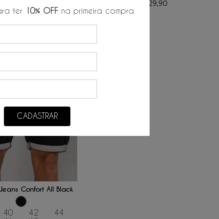
R$
48
,
90
R$
29
,
90
6
x de
/
4
x de
ra ter
10% OFF
na primeira compra
CADASTRAR
ONAR AO CARRINHO
eans Confort All Black
40
42
44