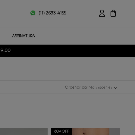
(11) 2693-4155
ASSINATURA
99,00
Ordenar por
Mais recentes
60%
OFF