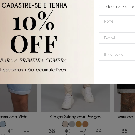
R$
29
,
90
R$
36
,
90
e
/
6
x de
/
Cadastre-se pa
50%
OFF
60%
OFF
 AO CARRINHO
ADICIONAR AO CARRINHO
ADICI
ans San Vitto
Calça Skinny com Rasgos
Bermuda J
42
44
38
40
42
44
38