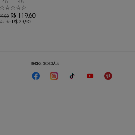
46
48
☆
☆
☆
☆
☆
R$
119
,
60
99
,
00
R$
29
,
90
4
x de
REDES SOCIAIS