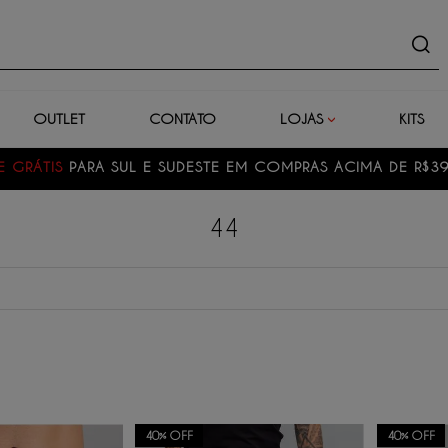
uto
OUTLET
CONTATO
LOJAS
KITS
E GRÁTIS
PARA SUL E SUDESTE EM COMPRAS ACIMA DE R$3
44
40%
OFF
40%
OFF