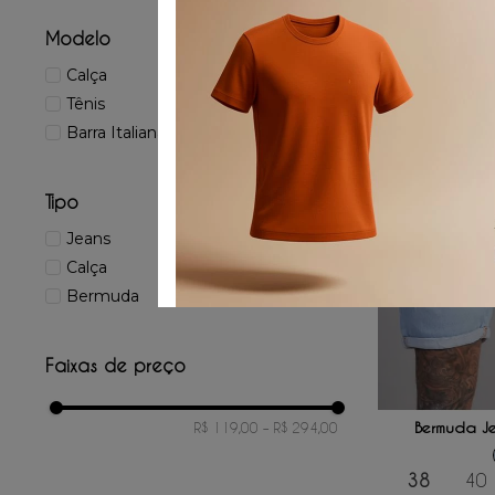
/
4
x d
Modelo
60%
OFF
Calça
Tênis
Barra Italiana
Tipo
Jeans
Calça
Bermuda
Faixas de preço
ADICIONAR
Bermuda Je
R$ 119,00
–
R$ 294,00
38
40