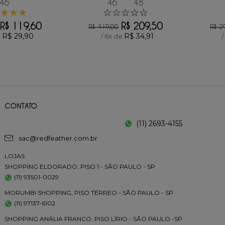
46
46
48
★
★
★
☆
☆
☆
☆
☆
R$
119
,
60
R$
209
,
50
R$
419
,
00
R$
2
R$
29
,
90
R$
34
,
91
e
/
6
x de
/
CONTATO
(11) 2693-4155
sac@redfeather.com.br
LOJAS
SHOPPING ELDORADO, PISO 1 - SÃO PAULO - SP
(11) 93501-0029
MORUMBI SHOPPING, PISO TÉRREO - SÃO PAULO - SP
(11) 97137-6102
SHOPPING ANÁLIA FRANCO. PISO LÍRIO - SÃO PAULO -SP