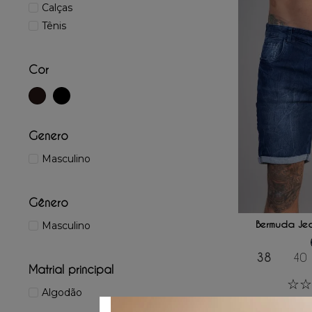
Calças
Tênis
Cor
Genero
Masculino
Gênero
ADICIONAR
Bermuda Jea
Masculino
38
40
Matrial principal
☆
☆
Algodão
R$
299
,
00