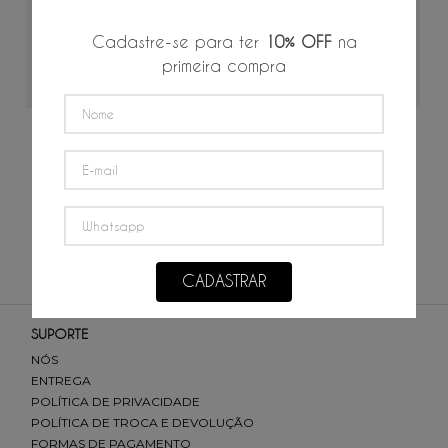
Cadastre-se para ter
10% OFF
na
primeira compra
ADICIONAR AO CARRINHO
Camiseta Bate um Bolão
PP
P
M
G
GG
3G
4G
R$
109
,
50
R$
27
,
37
/
4
x de
R$
219
,
00
CADASTRAR
SUPORTE
NÓS
ENTREGA
POLÍTICA DE PRIVACIDADE
POLÍTICA DE TROCA E DEVOLUÇÃO
FORMAS DE PAGAMENTO