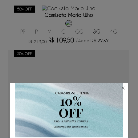
ADICIONAR AO CARRINHO
50%
OFF
Camiseta Mario Who
PP
P
M
G
GG
3G
4G
R$
109
,
50
R$
27
,
37
/
4
x de
R$
219
,
00
50%
OFF