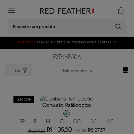
Encontre um produto
FRETE GRÁTIS
PARA SUL E SUDESTE EM COMPRAS ACIMA DE R$399,00
ESTAMPADA
Filtrar
Mais recentes
ADICIONAR AO CARRINHO
50%
OFF
Camiseta Retificação
PP
P
M
G
GG
3G
4G
R$
109
,
50
R$
27
,
37
/
4
x de
R$
219
,
00