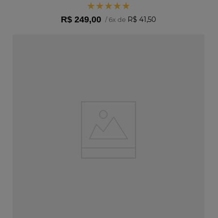
★
★
★
★
★
R$
249
,
00
R$
41
,
50
/
6
x de
ADICIONAR AO CARRINHO