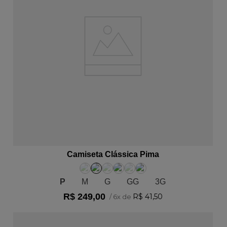
ADICIONAR AO CARRINHO
Camiseta Clássica Pima
P
M
G
GG
3G
R$
249
,
00
R$
41
,
50
/
6
x de