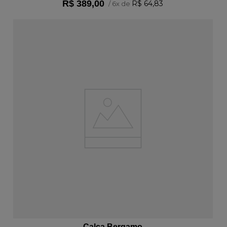
R$
389
,
00
R$
64
,
83
/
6
x de
ADICIONAR AO CARRINHO
Calça Bergamo