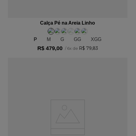
ADICIONAR AO CARRINHO
Calça Pé na Areia Linho
P
M
G
GG
XGG
R$
479
,
00
R$
79
,
83
/
6
x de