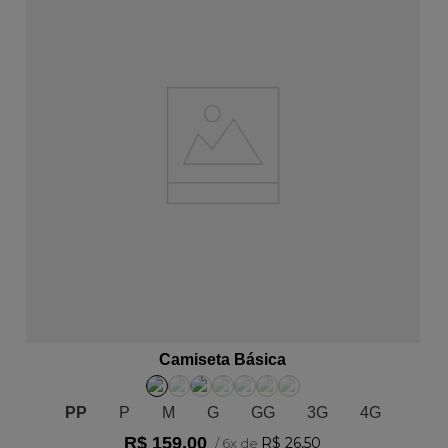
ADICIONAR AO CARRINHO
Camiseta Básica
PP
P
M
G
GG
3G
4G
R$
159
,
00
R$
26
,
50
/
6
x de