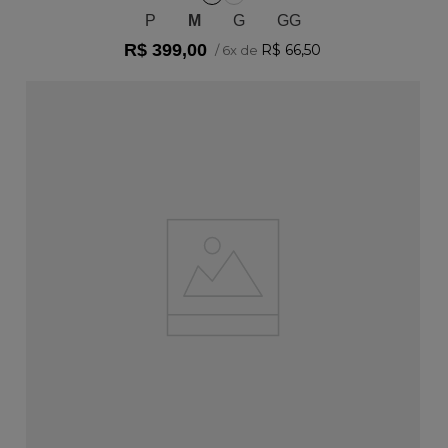
P
M
G
GG
R$
399
,
00
R$
66
,
50
/
6
x de