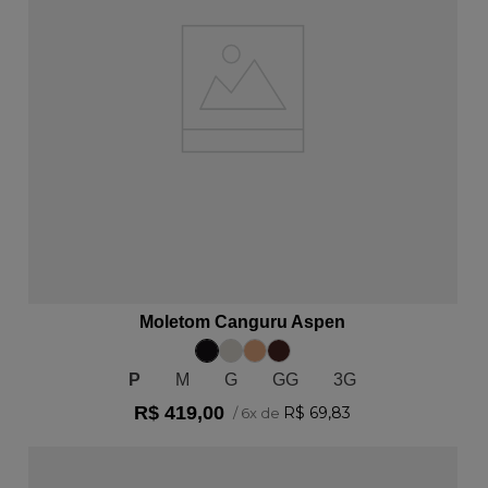
ADICIONAR AO CARRINHO
Moletom Canguru Aspen
P
M
G
GG
3G
R$
419
,
00
R$
69
,
83
/
6
x de