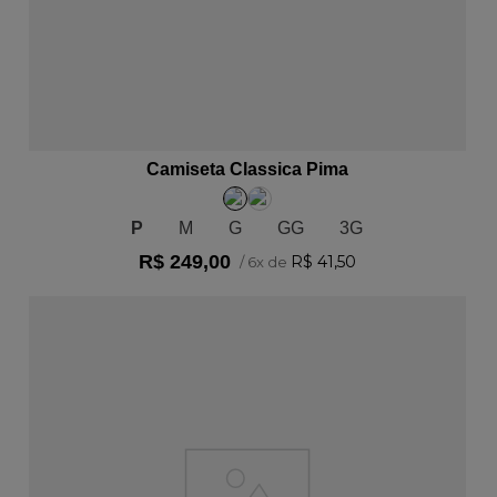
ADICIONAR AO CARRINHO
Camiseta Classica Pima
P
M
G
GG
3G
R$
249
,
00
R$
41
,
50
/
6
x de