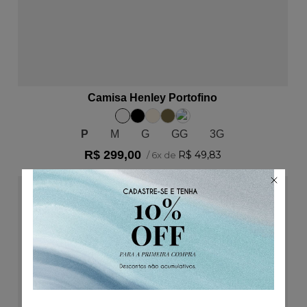
ADICIONAR AO CARRINHO
Camisa Henley Portofino
P
M
G
GG
3G
R$
299
,
00
R$
49
,
83
/
6
x de