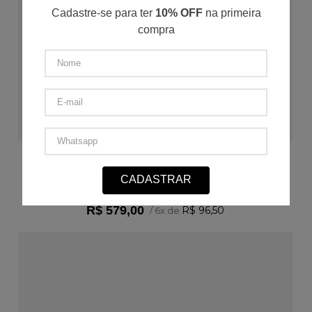
Cadastre-se para ter
10% OFF
na primeira
compra
ADICIONAR AO CARRINHO
LINHO SUPREME M/L
CADASTRAR
P
M
G
GG
3G
R$
579
,
00
R$
96
,
50
/
6
x de