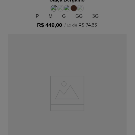
P
M
G
GG
3G
R$
449
,
00
R$
74
,
83
/
6
x de