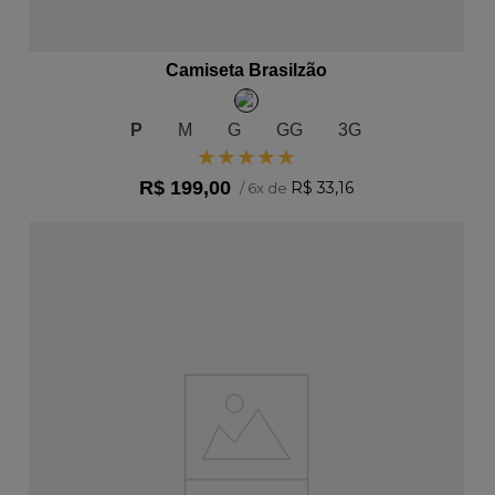
ADICIONAR AO CARRINHO
Camiseta Brasilzão
P
M
G
GG
3G
★
★
★
★
★
R$
199
,
00
R$
33
,
16
/
6
x de