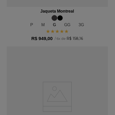
ADICIONAR AO CARRINHO
Jaqueta Montreal
P
M
G
GG
3G
★
★
★
★
★
R$
949
,
00
R$
158
,
16
/
6
x de