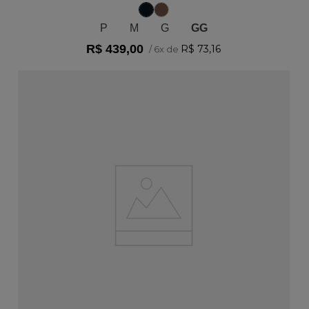
P
M
G
GG
R$
439
,
00
R$
73
,
16
/
6
x de