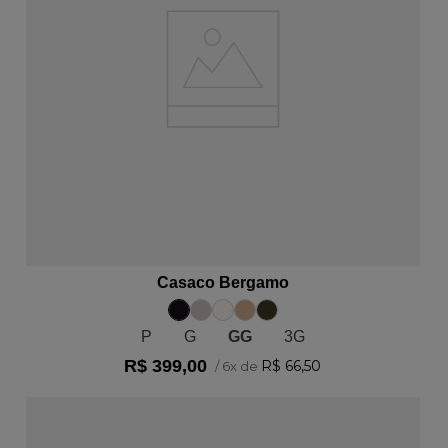
ADICIONAR AO CARRINHO
Casaco Bergamo
P
G
GG
3G
R$
399
,
00
R$
66
,
50
/
6
x de