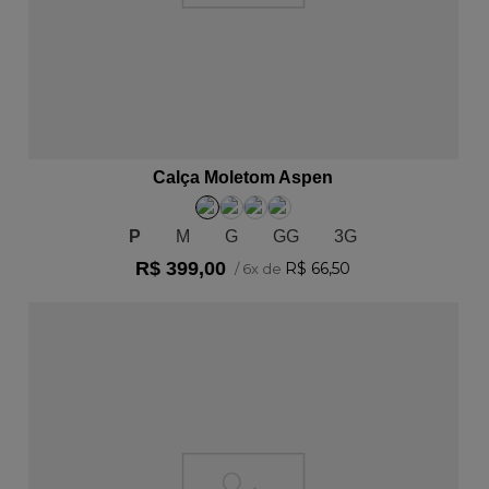
ADICIONAR AO CARRINHO
Calça Moletom Aspen
P
M
G
GG
3G
R$
399
,
00
R$
66
,
50
/
6
x de