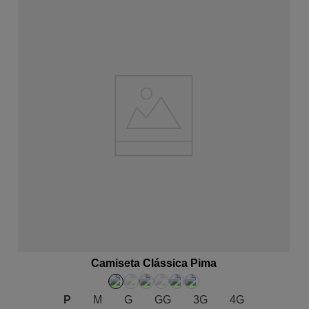
ADICIONAR AO CARRINHO
Camiseta Clássica Pima
P
M
G
GG
3G
4G