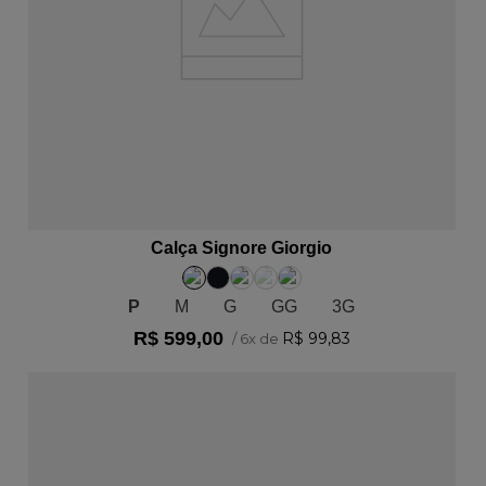
ADICIONAR AO CARRINHO
Calça Signore Giorgio
P
M
G
GG
3G
R$
599
,
00
R$
99
,
83
/
6
x de