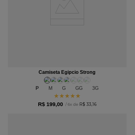
ADICIONAR AO CARRINHO
Camiseta Egipcio Strong
P
M
G
GG
3G
★
★
★
★
★
R$
199
,
00
R$
33
,
16
/
6
x de