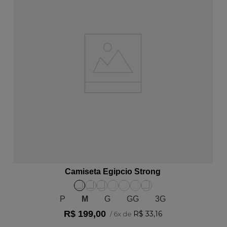
ADICIONAR AO CARRINHO
Camiseta Egipcio Strong
P
M
G
GG
3G
R$
199
,
00
R$
33
,
16
/
6
x de