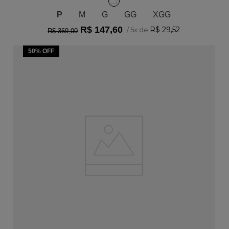
P
M
G
GG
XGG
R$
147
,
60
R$
29
,
52
/
5
x de
R$
369
,
00
50%
OFF