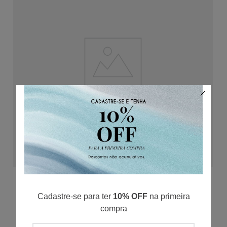
ADICIONAR AO CARRINHO
Bermuda Moletom Hybrid
Cadastre-se para ter
10% OFF
na primeira
P
M
G
GG
XGG
compra
R$
149
,
50
R$
29
,
90
/
5
x de
R$
299
,
00