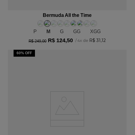
ADICIONAR AO CARRINHO
Bermuda All the Time
P
M
G
GG
XGG
R$
124
,
50
R$
31
,
12
/
4
x de
R$
249
,
00
60%
OFF