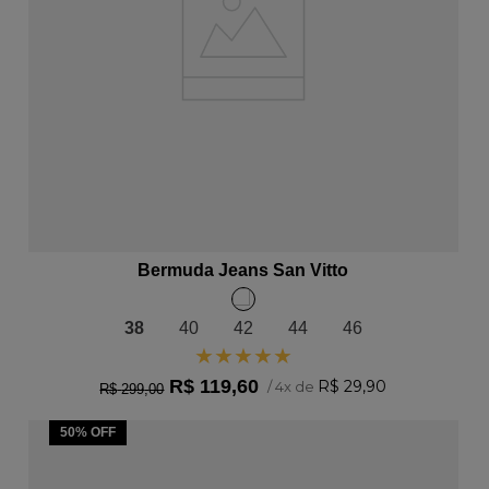
ADICIONAR AO CARRINHO
Bermuda Jeans San Vitto
38
40
42
44
46
★
★
★
★
★
R$
119
,
60
R$
29
,
90
/
4
x de
R$
299
,
00
50%
OFF