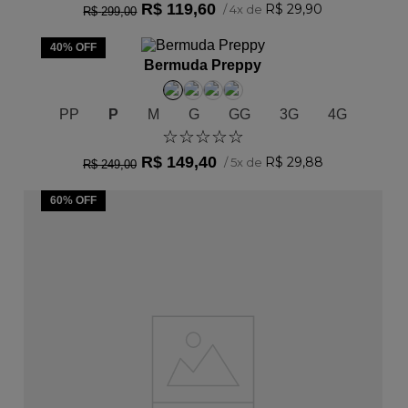
R$
119
,
60
R$
29
,
90
/
4
x de
R$
299
,
00
ADICIONAR AO CARRINHO
40%
OFF
Bermuda Preppy
PP
P
M
G
GG
3G
4G
☆
☆
☆
☆
☆
R$
149
,
40
R$
29
,
88
/
5
x de
R$
249
,
00
60%
OFF