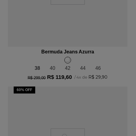
ADICIONAR AO CARRINHO
Bermuda Jeans Azurra
38
40
42
44
46
R$
119
,
60
R$
29
,
90
/
4
x de
R$
299
,
00
60%
OFF