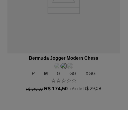
ADICIONAR AO CARRINHO
Bermuda Jogger Modern Chess
P
M
G
GG
XGG
☆
☆
☆
☆
☆
R$
174
,
50
R$
29
,
08
/
6
x de
R$
349
,
00
SUPORTE