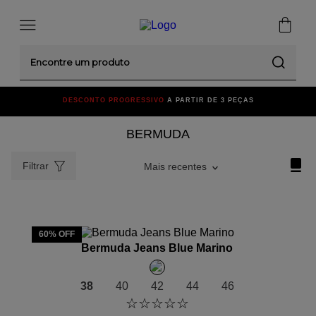
Encontre um produto
DESCONTO PROGRESSIVO
A PARTIR DE 3 PEÇAS
BERMUDA
Filtrar
Mais recentes
ADICIONAR AO CARRINHO
60%
OFF
Bermuda Jeans Blue Marino
38
40
42
44
46
☆
☆
☆
☆
☆